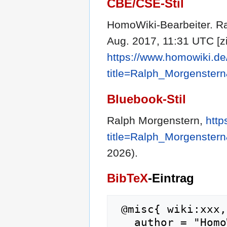
CBE/CSE-Stil
HomoWiki-Bearbeiter. Ra
Aug. 2017, 11:31 UTC [zi
https://www.homowiki.de
title=Ralph_Morgenster
Bluebook-Stil
Ralph Morgenstern,
http
title=Ralph_Morgenster
2026).
BibTeX
-Eintrag
 @misc{ wiki:xxx,

   author = "HomoWiki",
