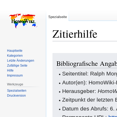
Spezialseite
Zitierhilfe
Hauptseite
Zur
Zur
Kategorien
Letzte Änderungen
Bibliografische Anga
Navigation
Suche
Zufällige Seite
springen
springen
Hilfe
Seitentitel: Ralph Mo
Impressum
Autor(en): HomoWiki-
Werkzeuge
Herausgeber:
HomoWi
Spezialseiten
Druckversion
Zeitpunkt der letzten
Datum des Abrufs: 6.