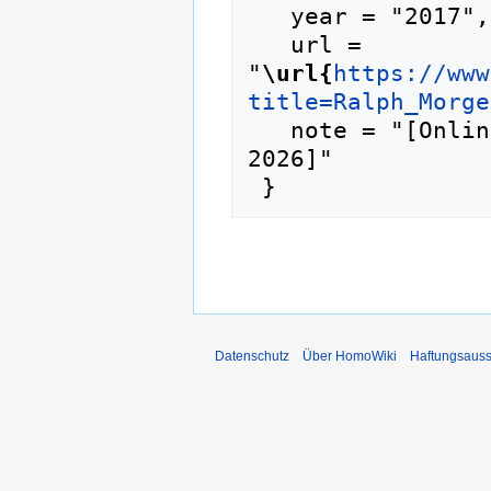
   year = "2017",

   url = 
"
\url{
https://www
title=Ralph_Morge
   note = "[Online; abgerufen am 6. August 
2026]"

Datenschutz
Über HomoWiki
Haftungsauss