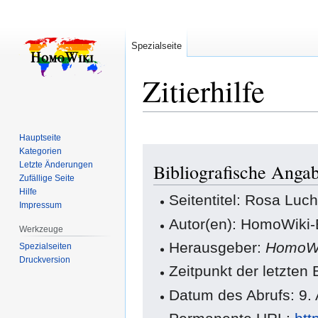
Spezialseite
Zitierhilfe
Hauptseite
Zur
Zur
Kategorien
Letzte Änderungen
Bibliografische Anga
Navigation
Suche
Zufällige Seite
springen
springen
Hilfe
Seitentitel: Rosa Luc
Impressum
Autor(en): HomoWiki-
Werkzeuge
Herausgeber:
HomoWi
Spezialseiten
Druckversion
Zeitpunkt der letzten
Datum des Abrufs: 9.