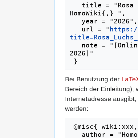
   title = "Rosa Luchs mich durch --- 
HomoWiki{,} ",

   year = "2026",

   url = "
https:/
title=Rosa_Luchs_
   note = "[Online; abgerufen am 9. August 
2026]"

Bei Benutzung der
LaTe
Bereich der Einleitung),
Internetadresse ausgib
werden:
 @misc{ wiki:xxx,

   author = "HomoWiki",
