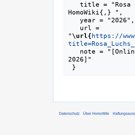
   title = "Rosa Luchs mich durch --- 
HomoWiki{,} ",

   year = "2026",

   url = 
"
\url{
https://www
title=Rosa_Luchs_
   note = "[Online; abgerufen am 9. August 
2026]"

Datenschutz
Über HomoWiki
Haftungsauss