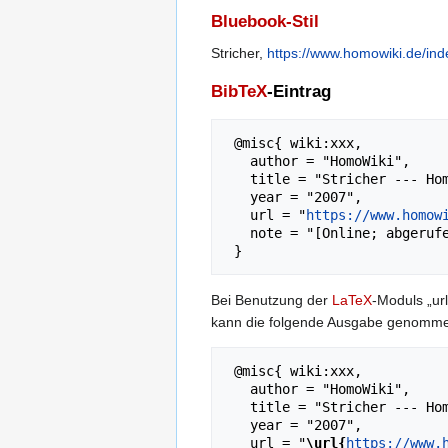
Bluebook-Stil
Stricher,
https://www.homowiki.de/ind
BibTeX
-Eintrag
 @misc{ wiki:xxx,

   author = "HomoWiki",

   title = "Stricher --- HomoWiki{,} ",

   year = "2007",

   url = "
https://www.homow
   note = "[Online; abgerufen am 8. August 2026]"

Bei Benutzung der
LaTeX
-Moduls „url
kann die folgende Ausgabe genomm
 @misc{ wiki:xxx,

   author = "HomoWiki",

   title = "Stricher --- HomoWiki{,} ",

   year = "2007",

   url = "
\url{
https://www.