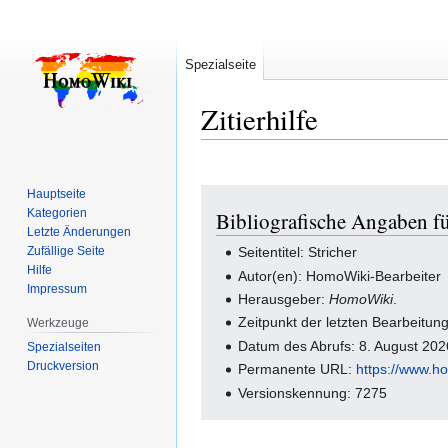
Spezialseite
Zitierhilfe
Hauptseite
Zur
Zur
Kategorien
Bibliografische Angaben fü
Navigation
Suche
Letzte Änderungen
springen
springen
Zufällige Seite
Seitentitel: Stricher
Hilfe
Autor(en): HomoWiki-Bearbeiter
Impressum
Herausgeber:
HomoWiki
.
Zeitpunkt der letzten Bearbeitu
Werkzeuge
Datum des Abrufs: 8. August 20
Spezialseiten
Druckversion
Permanente URL:
https://www.h
Versionskennung: 7275