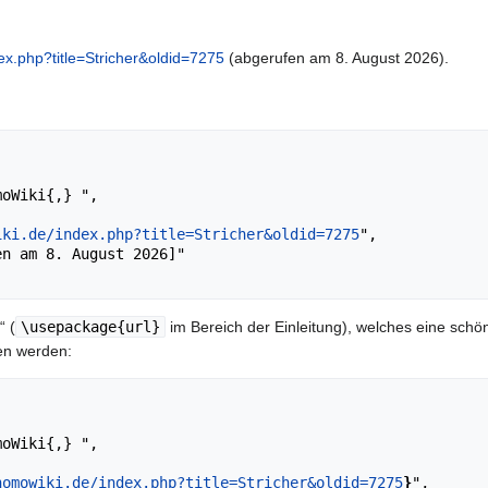
ex.php?title=Stricher&oldid=7275
(abgerufen am 8. August 2026).
iki.de/index.php?title=Stricher&oldid=7275
",

“ (
\usepackage{url}
im Bereich der Einleitung), welches eine schön
en werden:
homowiki.de/index.php?title=Stricher&oldid=7275
}
",
