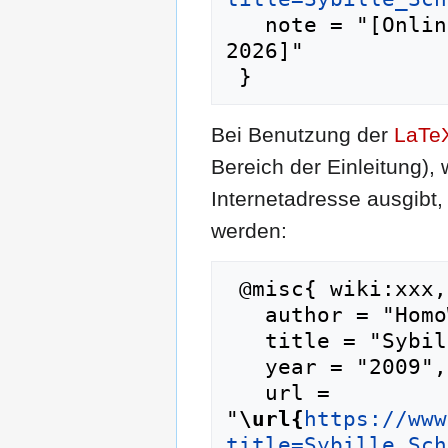
   note = "[Online; abgerufen am 10. August 
2026]"

Bei Benutzung der
LaTe
Bereich der Einleitung),
Internetadresse ausgib
werden:
 @misc{ wiki:xxx,

   author = "HomoWiki",

   title = "Sybille Schmitz --- HomoWiki{,} ",

   year = "2009",

   url = 
"
\url{
https://www
title=Sybille_Sch