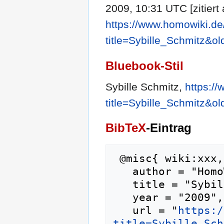
2009, 10:31 UTC [zitiert
https://www.homowiki.de
title=Sybille_Schmitz&o
Bluebook-Stil
Sybille Schmitz,
https:/
title=Sybille_Schmitz&o
BibTeX
-Eintrag
 @misc{ wiki:xxx,

   author = "HomoWiki",

   title = "Sybille Schmitz --- HomoWiki{,} ",

   year = "2009",

   url = "
https:/
title=Sybille_Sch