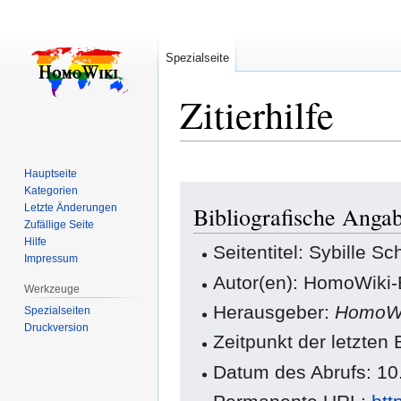
Spezialseite
Zitierhilfe
Hauptseite
Zur
Zur
Kategorien
Letzte Änderungen
Bibliografische Angab
Navigation
Suche
Zufällige Seite
springen
springen
Hilfe
Seitentitel: Sybille Sc
Impressum
Autor(en): HomoWiki-
Werkzeuge
Herausgeber:
HomoWi
Spezialseiten
Druckversion
Zeitpunkt der letzten
Datum des Abrufs: 10