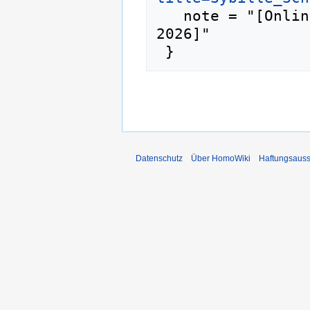
   note = "[Online; abgerufen am 10. August 
2026]"

Datenschutz
Über HomoWiki
Haftungsauss