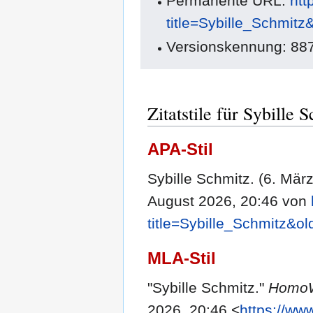
Permanente URL:
htt
title=Sybille_Schmitz
Versionskennung: 88
Zitatstile für Sybille 
APA-Stil
Sybille Schmitz. (6. Mär
August 2026, 20:46 von
title=Sybille_Schmitz&o
MLA-Stil
"Sybille Schmitz."
HomoW
2026, 20:46 <
https://ww