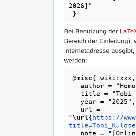
2026]"

Bei Benutzung der
LaTe
Bereich der Einleitung),
Internetadresse ausgib
werden:
 @misc{ wiki:xxx,

   author = "HomoWiki",

   title = "Tobi Kulose --- HomoWiki{,} ",

   year = "2025",

   url = 
"
\url{
https://www
title=Tobi_Kulose
   note = "[Online; abgerufen am 9. August 