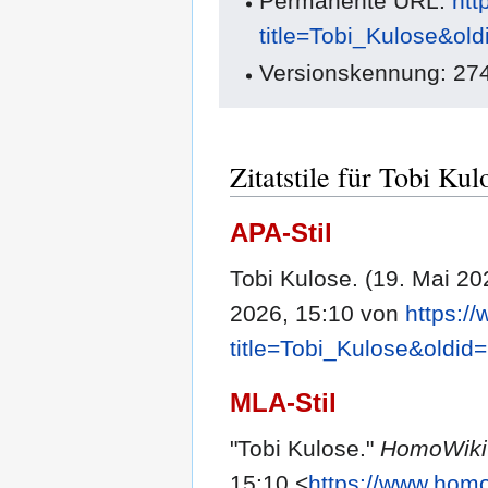
Permanente URL:
htt
title=Tobi_Kulose&ol
Versionskennung: 27
Zitatstile für Tobi Kul
APA-Stil
Tobi Kulose. (19. Mai 20
2026, 15:10 von
https:/
title=Tobi_Kulose&oldid
MLA-Stil
"Tobi Kulose."
HomoWiki
15:10 <
https://www.homo