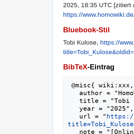
2025, 18:35 UTC [zitiert
https://www.homowiki.de
Bluebook-Stil
Tobi Kulose,
https://www
title=Tobi_Kulose&oldid
BibTeX
-Eintrag
 @misc{ wiki:xxx,

   author = "HomoWiki",

   title = "Tobi Kulose --- HomoWiki{,} ",

   year = "2025",

   url = "
https:/
title=Tobi_Kulose
   note = "[Online; abgerufen am 9. August 