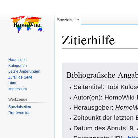
Spezialseite
Zitierhilfe
Hauptseite
Zur
Zur
Kategorien
Letzte Änderungen
Bibliografische Anga
Navigation
Suche
Zufällige Seite
springen
springen
Hilfe
Seitentitel: Tobi Kulo
Impressum
Autor(en): HomoWiki-
Werkzeuge
Herausgeber:
HomoWi
Spezialseiten
Druckversion
Zeitpunkt der letzten
Datum des Abrufs: 9.