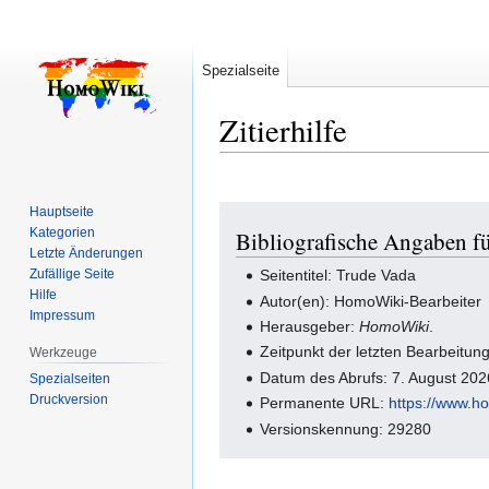
Spezialseite
Zitierhilfe
Hauptseite
Zur
Zur
Kategorien
Bibliografische Angaben f
Navigation
Suche
Letzte Änderungen
springen
springen
Zufällige Seite
Seitentitel: Trude Vada
Hilfe
Autor(en): HomoWiki-Bearbeiter
Impressum
Herausgeber:
HomoWiki
.
Zeitpunkt der letzten Bearbeitu
Werkzeuge
Datum des Abrufs: 7. August 20
Spezialseiten
Druckversion
Permanente URL:
https://www.h
Versionskennung: 29280