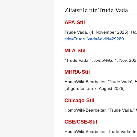
Zitatstile für Trude Vada
APA-Stil
Trude Vada. (4. November 2025).
Ho
title=Trude_Vada&oldid=29280
.
MLA-Stil
"Trude Vada."
HomoWiki
. 4. Nov. 20
MHRA-Stil
HomoWiki-Bearbeiter, 'Trude Vada',
H
[abgerufen am 7. August 2026]
Chicago-Stil
HomoWiki-Bearbeiter, "Trude Vada,"
CBE/CSE-Stil
HomoWiki-Bearbeiter. Trude Vada [Int