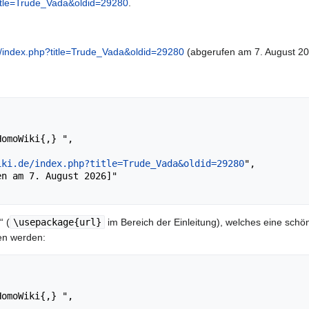
title=Trude_Vada&oldid=29280
.
e/index.php?title=Trude_Vada&oldid=29280
(abgerufen am 7. August 20
iki.de/index.php?title=Trude_Vada&oldid=29280
",

“ (
\usepackage{url}
im Bereich der Einleitung), welches eine schön
en werden: