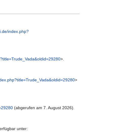
i.de/index.php?
p?title=Trude_Vada&oldid=29280
>.
ndex.php?title=Trude_Vada&oldid=29280
>
d=29280
(abgerufen am 7. August 2026).
erfügbar unter: