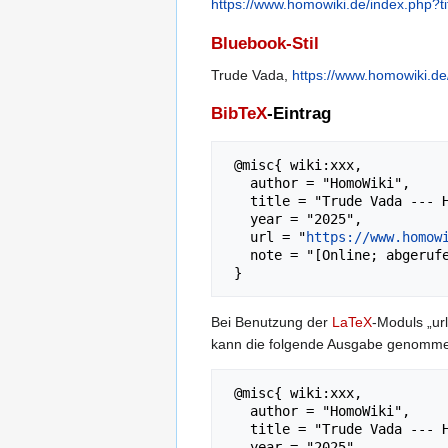
https://www.homowiki.de/index.php?
Bluebook-Stil
Trude Vada,
https://www.homowiki.d
BibTeX
-Eintrag
 @misc{ wiki:xxx,

   author = "HomoWiki",

   title = "Trude Vada --- HomoWiki{,} ",

   year = "2025",

   url = "
https://www.homow
   note = "[Online; abgerufen am 7. August 2026]"

Bei Benutzung der
LaTeX
-Moduls „url
kann die folgende Ausgabe genomm
 @misc{ wiki:xxx,

   author = "HomoWiki",

   title = "Trude Vada --- HomoWiki{,} ",

   year = "2025",
