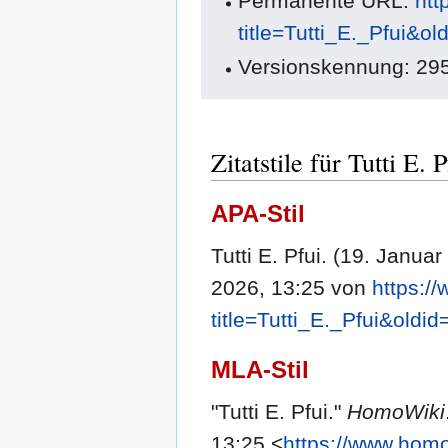
Permanente URL:
htt
title=Tutti_E._Pfui&o
Versionskennung: 29
Zitatstile für Tutti E. P
APA-Stil
Tutti E. Pfui. (19. Janua
2026, 13:25 von
https:/
title=Tutti_E._Pfui&oldi
MLA-Stil
"Tutti E. Pfui."
HomoWiki
13:25 <
https://www.homo