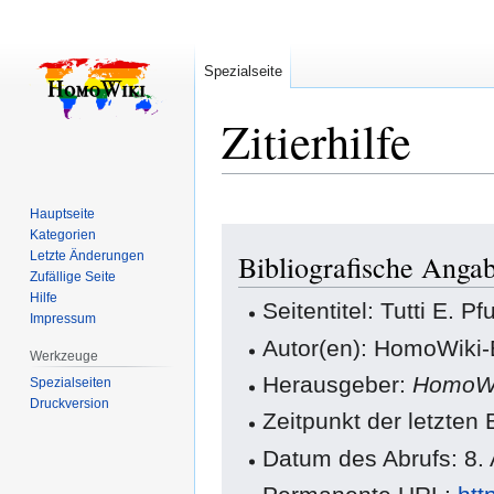
Spezialseite
Zitierhilfe
Hauptseite
Zur
Zur
Kategorien
Letzte Änderungen
Bibliografische Angab
Navigation
Suche
Zufällige Seite
springen
springen
Hilfe
Seitentitel: Tutti E. Pfu
Impressum
Autor(en): HomoWiki-
Werkzeuge
Herausgeber:
HomoWi
Spezialseiten
Druckversion
Zeitpunkt der letzten
Datum des Abrufs: 8.