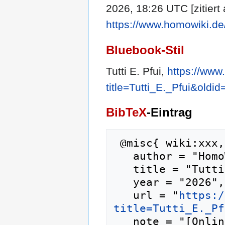
2026, 18:26 UTC [zitiert
https://www.homowiki.de
Bluebook-Stil
Tutti E. Pfui,
https://www
title=Tutti_E._Pfui&oldi
BibTeX
-Eintrag
 @misc{ wiki:xxx,

   author = "HomoWiki",

   title = "Tutti E. Pfui --- HomoWiki{,} ",

   year = "2026",

   url = "
https:/
title=Tutti_E._Pf
   note = "[Online; abgerufen am 8. August 