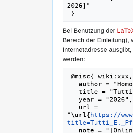
2026]"

Bei Benutzung der
LaTe
Bereich der Einleitung),
Internetadresse ausgib
werden:
 @misc{ wiki:xxx,

   author = "HomoWiki",

   title = "Tutti E. Pfui --- HomoWiki{,} ",

   year = "2026",

   url = 
"
\url{
https://www
title=Tutti_E._Pf
   note = "[Online; abgerufen am 8. August 