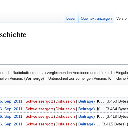
Lesen
Quelltext anzeigen
Versio
schichte
ere die Radiobuttons der zu vergleichenden Versionen und drücke die Eingab
uellen Version,
(Vorherige)
= Unterschied zur vorherigen Version,
K
= Kleine 
16. Sep. 2011
‎
Schweissergott
Diskussion
Beiträge
‎
K
3.463 Byte
16. Sep. 2011
‎
Schweissergott
Diskussion
Beiträge
‎
K
3.464 Byte
16. Sep. 2011
‎
Schweissergott
Diskussion
Beiträge
‎
K
3.419 Byte
16. Sep. 2011
‎
Schweissergott
Diskussion
Beiträge
‎
3.415 Bytes