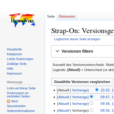
Seite
Diskussion
Strap-On: Versionsge
Logbücher dieser Seite anzeigen
Zur
Zur
Hauptseite
Versionen filtern
Navigation
Suche
Kategorien
springen
springen
Letzte Änderungen
Zufällige Seite
Auswahl des Versionsunterschieds: Marki
Hilfe
Legende:
(Aktuell)
= Unterschied zur akt
Impressum
Werkzeuge
Links auf diese Seite
Aktuell
Vorherige
10:32, 
16.
Änderungen an
K
September
verlinkten Seiten
Aktuell
Vorherige
09:47, 
e
Atom
2011
Aktuell
Vorherige
09:36, 
Spezialseiten
i
Aktuell
Vorherige
09:34, 
Seiten­­informationen
n