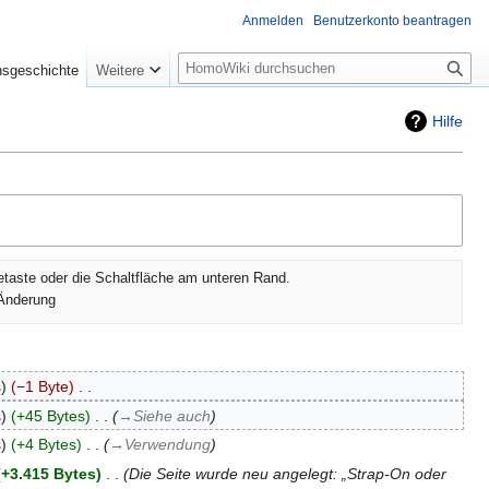
Anmelden
Benutzerkonto beantragen
Suche
nsgeschichte
Weitere
Hilfe
etaste oder die Schaltfläche am unteren Rand.
Änderung
s
−1 Byte
‎
s
+45 Bytes
‎
→‎Siehe auch
s
+4 Bytes
‎
→‎Verwendung
+3.415 Bytes
‎
Die Seite wurde neu angelegt: „Strap-On oder