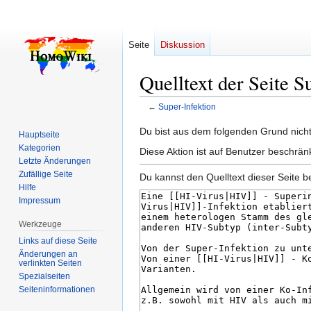
Seite
Diskussion
Quelltext der Seite S
←
Super-Infektion
Zur
Zur
Du bist aus dem folgenden Grund nicht 
Hauptseite
Navigation
Suche
Kategorien
Diese Aktion ist auf Benutzer beschrän
springen
springen
Letzte Änderungen
Zufällige Seite
Du kannst den Quelltext dieser Seite b
Hilfe
Impressum
Werkzeuge
Links auf diese Seite
Änderungen an
verlinkten Seiten
Spezialseiten
Seiten­­informationen