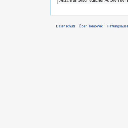
Anzahl unterschiedlicher Autoren der 
Datenschutz
Über HomoWiki
Haftungsauss