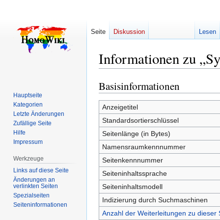
Seite
Diskussion
Lesen
Informationen zu „Sy
Basisinformationen
Zur
Zur
Navigation
Suche
Hauptseite
Kategorien
springen
springen
Anzeigetitel
Letzte Änderungen
Standardsortierschlüssel
Zufällige Seite
Hilfe
Seitenlänge (in Bytes)
Impressum
Namensraumkennnummer
Werkzeuge
Seitenkennnummer
Links auf diese Seite
Seiteninhaltssprache
Änderungen an
verlinkten Seiten
Seiteninhaltsmodell
Spezialseiten
Indizierung durch Suchmaschinen
Seiten­­informationen
Anzahl der Weiterleitungen zu dieser 