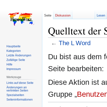
Seite
Diskussion
Lesen
Quelltext der
←
The L Word
Hauptseite
Kategorien
Zur
Zur
Du bist aus dem f
Letzte Änderungen
Navigation
Suche
Zufällige Seite
springen
springen
Hilfe
Seite bearbeiten:
Impressum
Werkzeuge
Diese Aktion ist a
Links auf diese Seite
Änderungen an
verlinkten Seiten
Gruppe „
Benutzer
Spezialseiten
Seiten­­informationen