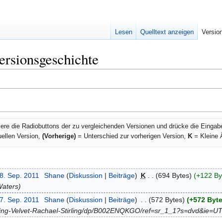
Lesen
Quelltext anzeigen
Versio
ersionsgeschichte
ere die Radiobuttons der zu vergleichenden Versionen und drücke die Eingab
uellen Version,
(Vorherige)
= Unterschied zur vorherigen Version,
K
= Kleine 
28. Sep. 2011
‎
Shane
Diskussion
Beiträge
‎
K
694 Bytes
+122 By
Waters
27. Sep. 2011
‎
Shane
Diskussion
Beiträge
‎
572 Bytes
+572 Byt
ping-Velvet-Rachael-Stirling/dp/B002ENQKGO/ref=sr_1_1?s=dvd&ie=