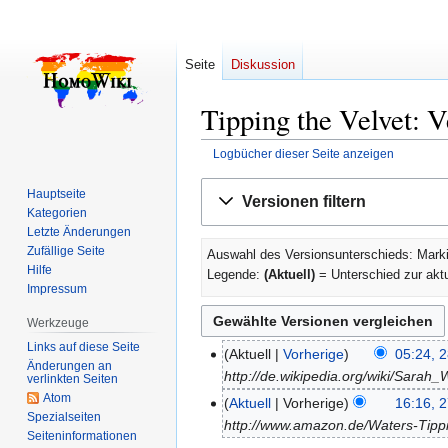
Seite
Diskussion
Tipping the Velvet: V
Logbücher dieser Seite anzeigen
Zur
Zur
Hauptseite
Versionen filtern
Navigation
Suche
Kategorien
springen
springen
Letzte Änderungen
Zufällige Seite
Auswahl des Versionsunterschieds: Marki
Hilfe
Legende:
(Aktuell)
= Unterschied zur akt
Impressum
Werkzeuge
Links auf diese Seite
Aktuell
Vorherige
05:24, 
28.
Änderungen an
http://de.wikipedia.org/wiki/Sarah_
September
verlinkten Seiten
Atom
2011
Aktuell
Vorherige
16:16, 
27.
Spezialseiten
http://www.amazon.de/Waters-Tip
September
Seiten­­informationen