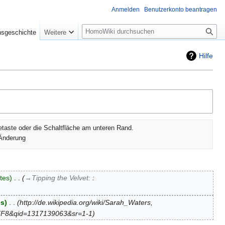
Anmelden
Benutzerkonto beantragen
Suche
nsgeschichte
Weitere
Hilfe
etaste oder die Schaltfläche am unteren Rand.
Änderung
tes
‎
→‎Tipping the Velvet
:
:
es
‎
http://de.wikipedia.org/wiki/Sarah_Waters,
UTF8&qid=1317139063&sr=1-1