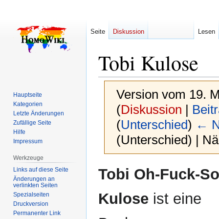
Seite
Diskussion
Lesen
Tobi Kulose
Version vom 19. M
Hauptseite
Kategorien
(
Diskussion
|
Beit
Letzte Änderungen
(
Unterschied
)
← N
Zufällige Seite
Hilfe
(Unterschied) | N
Impressum
Werkzeuge
Zur
Zur
Tobi Oh-Fuck-So
Links auf diese Seite
Navigation
Suche
Änderungen an
verlinkten Seiten
springen
springen
Kulose
ist eine
Spezialseiten
Druckversion
Permanenter Link