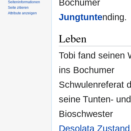
Bochumer
Seiten­­informationen
Seite zitieren
Attribute anzeigen
Jungtunte
nding.
Leben
Tobi fand seinen
ins Bochumer
Schwulenreferat 
seine Tunten- und
Bioschwester
Desolata Zustand