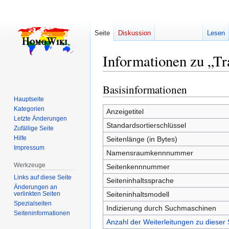
Seite
Diskussion
Lesen
Informationen zu „T
Basisinformationen
Zur
Zur
Navigation
Suche
Hauptseite
Kategorien
springen
springen
Anzeigetitel
Letzte Änderungen
Standardsortierschlüssel
Zufällige Seite
Hilfe
Seitenlänge (in Bytes)
Impressum
Namensraumkennnummer
Werkzeuge
Seitenkennnummer
Links auf diese Seite
Seiteninhaltssprache
Änderungen an
verlinkten Seiten
Seiteninhaltsmodell
Spezialseiten
Indizierung durch Suchmaschinen
Seiten­­informationen
Anzahl der Weiterleitungen zu dieser 