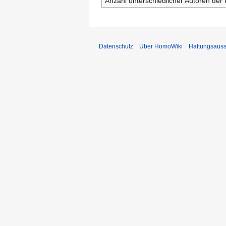
Anzahl unterschiedlicher Autoren der 
Datenschutz
Über HomoWiki
Haftungsauss