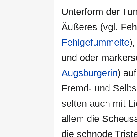
Unterform der Tun
Äußeres (vgl. Feh
Fehlgefummelte
)
und oder markersc
Augsburgerin
) au
Fremd- und Selbst
selten auch mit Lie
allem die Scheusa
die schnöde Trist