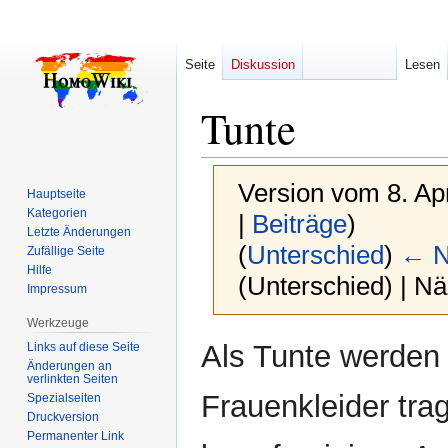
Seite
Diskussion
Lesen
Tunte
Version vom 8. Ap
Hauptseite
Kategorien
|
Beiträge
)
Letzte Änderungen
(
Unterschied
)
← N
Zufällige Seite
Hilfe
(Unterschied) | N
Impressum
Werkzeuge
Zur
Zur
Als Tunte werden 
Links auf diese Seite
Navigation
Suche
Änderungen an
verlinkten Seiten
springen
springen
Frauenkleider tra
Spezialseiten
Druckversion
Permanenter Link