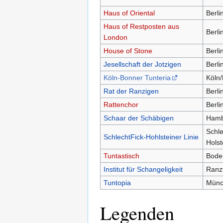
Haus of Oriental
Berli
Haus of Restposten aus
Berli
London
House of Stone
Berli
Jesellschaft der Jotzigen
Berli
Köln-Bonner Tunteria
Köln
Rat der Ranzigen
Berli
Rattenchor
Berli
Schaar der Schäbigen
Hamb
Schle
SchlechtFick-Hohlsteiner Linie
Holst
Tuntastisch
Bode
Institut für Schangeligkeit
Ranzf
Tuntopia
Münc
Legenden