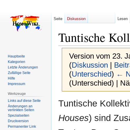
Seite
Diskussion
Lesen
Tuntische Kol
Version vom 23. J
Hauptseite
Kategorien
(
Diskussion
|
Beit
Letzte Änderungen
(
Unterschied
)
← N
Zufällige Seite
Hilfe
(Unterschied) | N
Impressum
Werkzeuge
Zur
Zur
Tuntische Kollekti
Links auf diese Seite
Navigation
Suche
Änderungen an
verlinkten Seiten
springen
springen
Houses
) sind Zu
Spezialseiten
Druckversion
Permanenter Link