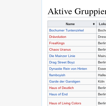
Aktive Gruppie
Name
Loka
Bochumer Tuntenzirkel
Boc
Drävolution
Dres
FreaKings
Berli
Chaos Uranus
Berli
Die Mainzer Linie
Main
Drag Street Boyz
Berli
Dynastie Rein von Hinten
Esse
flamboyish
Halle
Garde der Garstigen
Köln
Haus of Deutlich
Berli
Haus of End
Berli
Haus of Living Colors
Berli