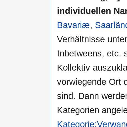
individuellen N
Bavariæ
,
Saarlän
Verhältnisse unte
Inbetweens, etc. s
Kollektiv auszukl
vorwiegende Ort d
sind. Dann werde
Kategorien angele
Kategorie:Verwan