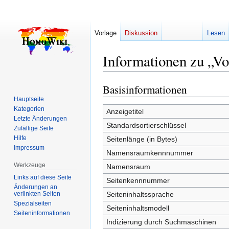
Vorlage
Diskussion
Lesen
Informationen zu „Vo
Basisinformationen
Zur
Zur
Navigation
Suche
Hauptseite
Kategorien
springen
springen
Anzeigetitel
Letzte Änderungen
Standardsortierschlüssel
Zufällige Seite
Hilfe
Seitenlänge (in Bytes)
Impressum
Namensraumkennnummer
Werkzeuge
Namensraum
Links auf diese Seite
Seitenkennnummer
Änderungen an
verlinkten Seiten
Seiteninhaltssprache
Spezialseiten
Seiteninhaltsmodell
Seiten­­informationen
Indizierung durch Suchmaschinen