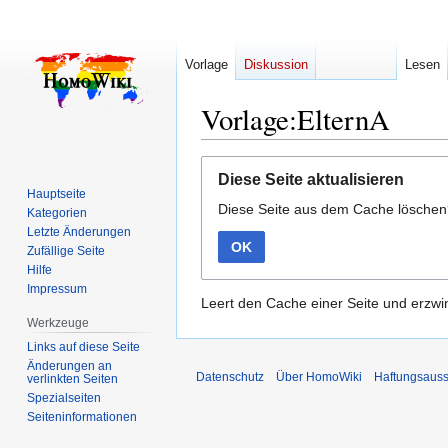
Vorlage
Diskussion
Lesen
Vorlage:ElternA
Zur
Zur
Diese Seite aktualisieren
Navigation
Suche
Hauptseite
Diese Seite aus dem Cache lösche
springen
springen
Kategorien
Letzte Änderungen
OK
Zufällige Seite
Hilfe
Impressum
Leert den Cache einer Seite und erzwin
Werkzeuge
Links auf diese Seite
Änderungen an
Datenschutz
Über HomoWiki
Haftungsauss
verlinkten Seiten
Spezialseiten
Seiten­­informationen