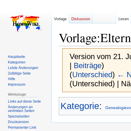
Vorlage
Diskussion
Lesen
Vorlage
:
Elter
Version vom 21. J
Hauptseite
Kategorien
|
Beiträge
)
Letzte Änderungen
(
Unterschied
)
← N
Zufällige Seite
Hilfe
(Unterschied) | N
Impressum
Werkzeuge
Zur
Zur
Links auf diese Seite
Kategorie
:
Navigation
Suche
Änderungen an
Genealogievo
verlinkten Seiten
springen
springen
Spezialseiten
Druckversion
Permanenter Link