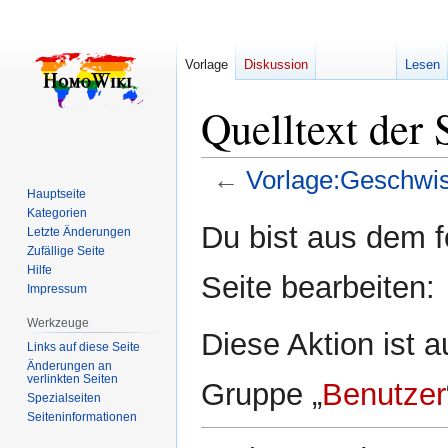
Vorlage
Diskussion
Lesen
Quelltext der 
←
Vorlage:Geschwis
Hauptseite
Kategorien
Zur
Zur
Du bist aus dem f
Letzte Änderungen
Navigation
Suche
Zufällige Seite
springen
springen
Hilfe
Seite bearbeiten:
Impressum
Werkzeuge
Diese Aktion ist a
Links auf diese Seite
Änderungen an
verlinkten Seiten
Gruppe „
Benutzer
Spezialseiten
Seiten­­informationen