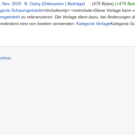
. Nov. 2025
‎
B. Oytoy
Diskussion
Beiträge
‎
478 Bytes
+478 Byt
egorie:Schaumgetränkt
</includeonly> <noinclude>Diese Vorlage kann 
umgetränkt
zu referenzieren. Die Vorlage dient dazu, bei Änderungen der
mindestens eins von beidem verwenden.
Kategorie:Vorlage
Kategorie:S
chluss