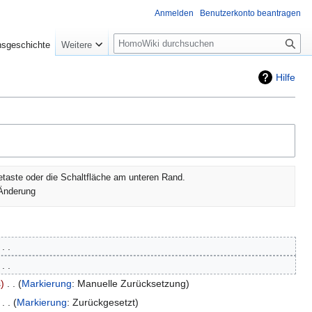
Anmelden
Benutzerkonto beantragen
Suche
nsgeschichte
Weitere
Hilfe
etaste oder die Schaltfläche am unteren Rand.
Änderung
‎
‎
s
‎
Markierung
:
Manuelle Zurücksetzung
‎
Markierung
:
Zurückgesetzt