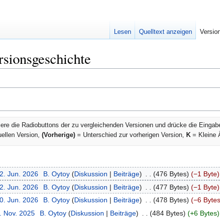
Lesen
Quelltext anzeigen
Versio
rsionsgeschichte
ere die Radiobuttons der zu vergleichenden Versionen und drücke die Eingab
uellen Version,
(Vorherige)
= Unterschied zur vorherigen Version,
K
= Kleine 
2. Jun. 2026
‎
B. Oytoy
Diskussion
Beiträge
‎
476 Bytes
−1 Byte
2. Jun. 2026
‎
B. Oytoy
Diskussion
Beiträge
‎
477 Bytes
−1 Byte
0. Jun. 2026
‎
B. Oytoy
Diskussion
Beiträge
‎
478 Bytes
−6 Byte
. Nov. 2025
‎
B. Oytoy
Diskussion
Beiträge
‎
484 Bytes
+6 Bytes