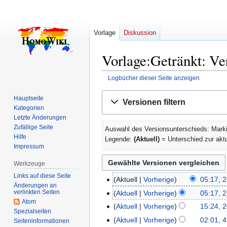
Vorlage
Diskussion
Vorlage:Getränkt: Ve
Logbücher dieser Seite anzeigen
Zur
Zur
Hauptseite
Versionen filtern
Navigation
Suche
Kategorien
springen
springen
Letzte Änderungen
Zufällige Seite
Auswahl des Versionsunterschieds: Marki
Hilfe
Legende:
(Aktuell)
= Unterschied zur akt
Impressum
Werkzeuge
Links auf diese Seite
Aktuell
Vorherige
05:17, 2
22.
Änderungen an
K
Juni
verlinkten Seiten
Aktuell
Vorherige
05:17, 2
e
Atom
2026
K
Aktuell
Vorherige
15:24, 2
20.
Spezialseiten
i
e
K
Juni
Aktuell
Vorherige
02:01, 4
4.
Seiten­­informationen
n
i