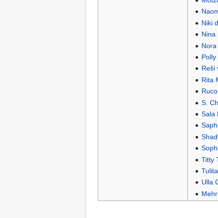
Motz
Naomi
Niki 
Nina
Nora
Polly
Reši 
Rita
Ruco
S. Ch
Sala 
Saphi
Shad
Soph
Titty 
Tulit
Ulla
Mehr