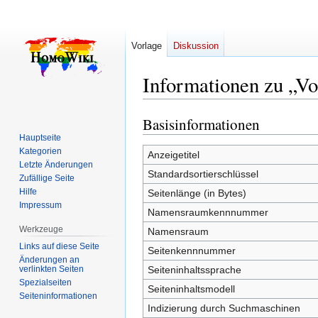
Vorlage
Diskussion
Informationen zu „Vo
Basisinformationen
Zur
Zur
Navigation
Suche
Hauptseite
Kategorien
springen
springen
Anzeigetitel
Letzte Änderungen
Standardsortierschlüssel
Zufällige Seite
Hilfe
Seitenlänge (in Bytes)
Impressum
Namensraumkennnummer
Werkzeuge
Namensraum
Links auf diese Seite
Seitenkennnummer
Änderungen an
verlinkten Seiten
Seiteninhaltssprache
Spezialseiten
Seiteninhaltsmodell
Seiten­­informationen
Indizierung durch Suchmaschinen