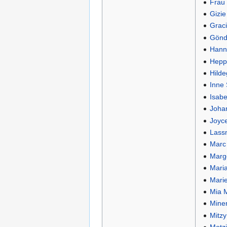
Frau
Gizi
Grac
Gönd
Hann
Heppa
Hild
Inne
Isabe
Johan
Joyc
Lass
Marc 
Marg
Mari
Marie
Mia 
Mine
Mitz