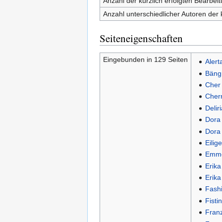
Anzahl der kürzlich erfolgten Bearbei
Anzahl unterschiedlicher Autoren der 
Seiteneigenschaften
Eingebunden in 129 Seiten
Alert
Bäng
Cher 
Cher
Delir
Dora
Dora
Eilig
Emme
Erik
Erik
Fash
Fisti
Fran