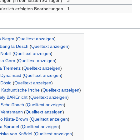
tungen (in den letzten 90 Tagen)
3
kürzlich erfolgten Bearbeitungen
1
a Negra
(
Quelltext anzeigen
)
Bäng la Desch
(
Quelltext anzeigen
)
Nobill
(
Quelltext anzeigen
)
na Gora
(
Quelltext anzeigen
)
ia Tremenz
(
Quelltext anzeigen
)
 Dyna'maid
(
Quelltext anzeigen
)
 Dösig
(
Quelltext anzeigen
)
e Kathuntische Irrche
(
Quelltext anzeigen
)
ly BAREnicht
(
Quelltext anzeigen
)
a Scheißbach
(
Quelltext anzeigen
)
a Ventsmann
(
Quelltext anzeigen
)
io Nista-Brown
(
Quelltext anzeigen
)
na Sprudel
(
Quelltext anzeigen
)
ziska von Knödel
(
Quelltext anzeigen
)