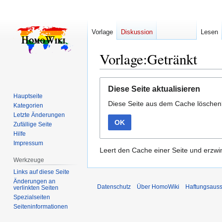
Vorlage
Diskussion
Lesen
Vorlage:Getränkt
Zur
Zur
Diese Seite aktualisieren
Navigation
Suche
Hauptseite
Diese Seite aus dem Cache lösche
springen
springen
Kategorien
Letzte Änderungen
OK
Zufällige Seite
Hilfe
Impressum
Leert den Cache einer Seite und erzwin
Werkzeuge
Links auf diese Seite
Änderungen an
Datenschutz
Über HomoWiki
Haftungsauss
verlinkten Seiten
Spezialseiten
Seiten­­informationen