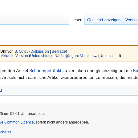
Lesen
Quelltext anzeigen
Versio
 Uhr von
B. Oytoy
(
Diskussion
|
Beiträge
)
|
Aktuelle Version
(
Unterschied
) |
Nächstjüngere Version →
(
Unterschied
)
um den Artikel
Schaumgetränkt
zu verlinken und gleichzeitig auf die
Ka
 Artikels nicht sämtliche Artikel wiederbearbeiten zu müssen, die min
t
5 um 02:01 Uhr bearbeitet.
ive Common Licence
, sofern nicht anders angegeben.
chluss