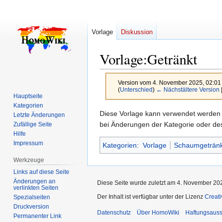
Vorlage
Diskussion
Vorlage
:
Getränkt
Version vom 4. November 2025, 02:01
(
Unterschied
)
← Nächstältere Version
Hauptseite
Kategorien
Zur
Zur
Diese Vorlage kann verwendet werden 
Letzte Änderungen
Navigation
Suche
bei Änderungen der Kategorie oder des
Zufällige Seite
Hilfe
springen
springen
Impressum
Kategorien
:
Vorlage
Schaumgetränk
Werkzeuge
Links auf diese Seite
Änderungen an
Diese Seite wurde zuletzt am 4. November 202
verlinkten Seiten
Der Inhalt ist verfügbar unter der Lizenz
Creat
Spezialseiten
Druckversion
Datenschutz
Über HomoWiki
Haftungsauss
Permanenter Link