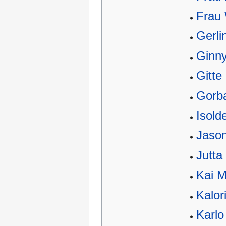
Frau 
Gerli
Ginny
Gitte
Gorba
Isold
Jaso
Jutta
Kai 
Kalor
Karlo