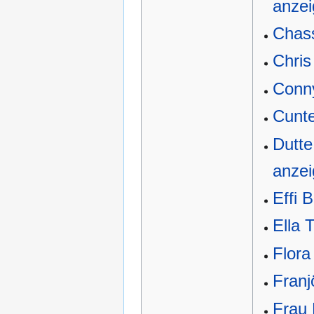
anze
Chass
Chris
Conn
Cunte
Dutte
anze
Effi B
Ella T
Flora
Franj
Frau 