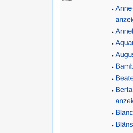
Anne-
anze
Annel
Aqua
Augu
Bamb
Beate
Bert
anze
Blanc
Blän