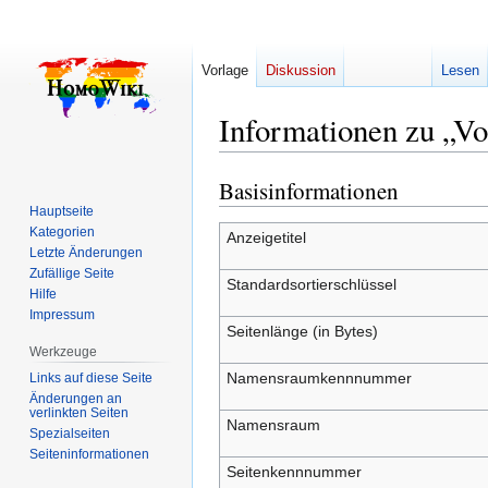
Vorlage
Diskussion
Lesen
Informationen zu „Vo
Basisinformationen
Zur
Zur
Navigation
Suche
Hauptseite
Kategorien
springen
springen
Anzeigetitel
Letzte Änderungen
Zufällige Seite
Standardsortierschlüssel
Hilfe
Impressum
Seitenlänge (in Bytes)
Werkzeuge
Namensraumkennnummer
Links auf diese Seite
Änderungen an
verlinkten Seiten
Namensraum
Spezialseiten
Seiten­­informationen
Seitenkennnummer