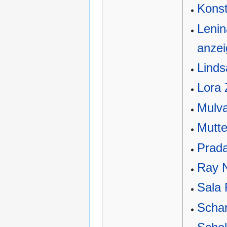
Konst
Lenin
anze
Lind
Lora
Mulv
Mutte
Prad
Ray 
Sala 
Schan