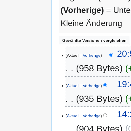
(Vorherige)
= Unter
Kleine Änderung
21.
20:
Aktuell
Vorherige
Juli
2025
958 Bytes
K
19:
e
Aktuell
Vorherige
i
935 Bytes
n
e
K
B
14:
e
Aktuell
Vorherige
e
i
a
904 Bytes
n
r