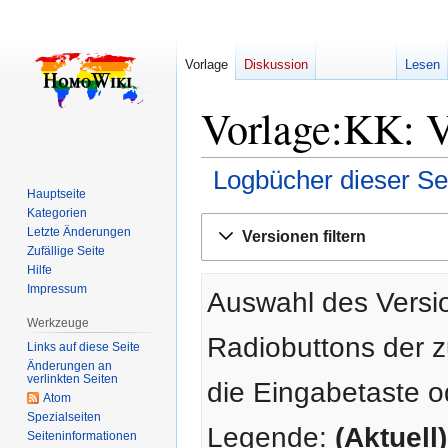
Vorlage
Diskussion
Lesen
Vorlage:KK: V
Logbücher dieser Se
Hauptseite
Kategorien
Zur
Zur
Letzte Änderungen
Versionen filtern
Navigation
Suche
Zufällige Seite
springen
springen
Hilfe
Impressum
Auswahl des Versio
Werkzeuge
Radiobuttons der 
Links auf diese Seite
Änderungen an
verlinkten Seiten
die Eingabetaste o
Atom
Spezialseiten
Legende:
(Aktuell)
Seiten­­informationen