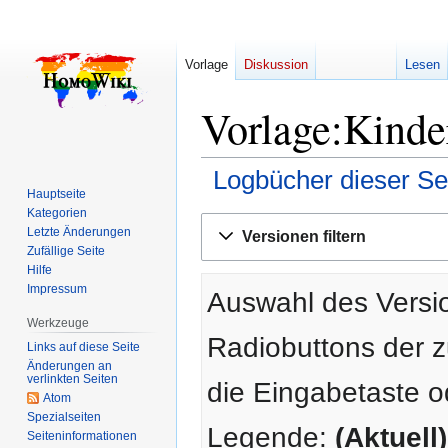
Vorlage
Diskussion
Lesen
Vorlage:Kinde
Logbücher dieser Se
Hauptseite
Kategorien
Zur
Zur
Letzte Änderungen
Versionen filtern
Navigation
Suche
Zufällige Seite
springen
springen
Hilfe
Impressum
Auswahl des Versio
Werkzeuge
Radiobuttons der 
Links auf diese Seite
Änderungen an
verlinkten Seiten
die Eingabetaste o
Atom
Spezialseiten
Legende:
(Aktuell)
Seiten­­informationen