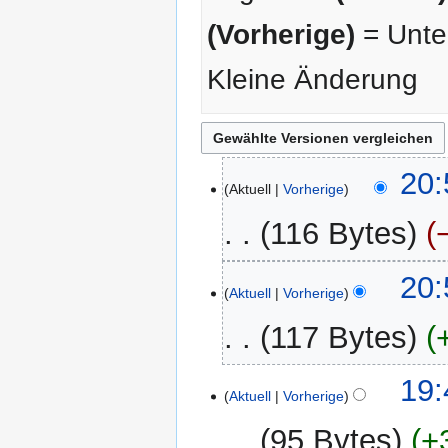
(Vorherige)
= Unter
Kleine Änderung
21.
20:
Aktuell
Vorherige
Juli
2025
116 Bytes
K
20:
e
Aktuell
Vorherige
i
117 Bytes
n
e
K
B
19:
e
Aktuell
Vorherige
e
i
a
95 Bytes
+
n
r