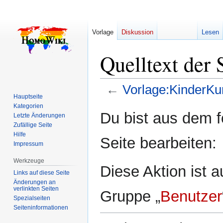
Vorlage
Diskussion
Lesen
Quelltext der
←
Vorlage:KinderKu
Hauptseite
Kategorien
Zur
Zur
Du bist aus dem f
Letzte Änderungen
Navigation
Suche
Zufällige Seite
springen
springen
Hilfe
Seite bearbeiten:
Impressum
Werkzeuge
Diese Aktion ist a
Links auf diese Seite
Änderungen an
verlinkten Seiten
Gruppe „
Benutzer
Spezialseiten
Seiten­­informationen