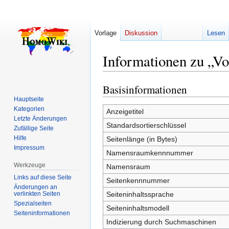
Vorlage
Diskussion
Lesen
Informationen zu „V
Basisinformationen
Zur
Zur
Navigation
Suche
Hauptseite
Kategorien
springen
springen
Anzeigetitel
Letzte Änderungen
Standardsortierschlüssel
Zufällige Seite
Hilfe
Seitenlänge (in Bytes)
Impressum
Namensraumkennnummer
Werkzeuge
Namensraum
Links auf diese Seite
Seitenkennnummer
Änderungen an
verlinkten Seiten
Seiteninhaltssprache
Spezialseiten
Seiteninhaltsmodell
Seiten­­informationen
Indizierung durch Suchmaschinen