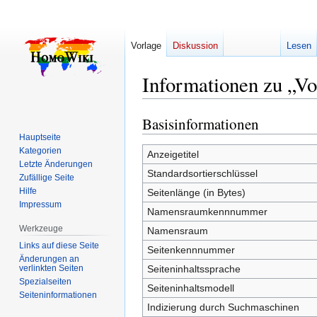
Vorlage
Diskussion
Lesen
Informationen zu „Vo
Basisinformationen
Zur
Zur
Navigation
Suche
Hauptseite
Kategorien
springen
springen
Anzeigetitel
Letzte Änderungen
Standardsortierschlüssel
Zufällige Seite
Hilfe
Seitenlänge (in Bytes)
Impressum
Namensraumkennnummer
Werkzeuge
Namensraum
Links auf diese Seite
Seitenkennnummer
Änderungen an
verlinkten Seiten
Seiteninhaltssprache
Spezialseiten
Seiteninhaltsmodell
Seiten­­informationen
Indizierung durch Suchmaschinen