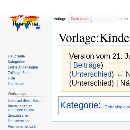
Vorlage
Diskussion
Lesen
Vorlage
:
Kinde
Version vom 21. J
Hauptseite
Kategorien
|
Beiträge
)
Letzte Änderungen
(
Unterschied
)
← N
Zufällige Seite
Hilfe
(Unterschied) | N
Impressum
Werkzeuge
Zur
Zur
Links auf diese Seite
Kategorie
:
Navigation
Suche
Änderungen an
Genealogievo
verlinkten Seiten
springen
springen
Spezialseiten
Druckversion
Permanenter Link