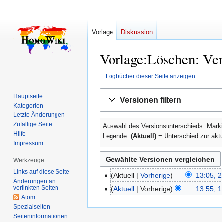
Vorlage
Diskussion
Vorlage:Löschen: Ver
Logbücher dieser Seite anzeigen
Zur
Zur
Hauptseite
Versionen filtern
Navigation
Suche
Kategorien
springen
springen
Letzte Änderungen
Zufällige Seite
Auswahl des Versionsunterschieds: Marki
Hilfe
Legende:
(Aktuell)
= Unterschied zur akt
Impressum
Werkzeuge
Links auf diese Seite
Aktuell
Vorherige
13:05, 
20.
Änderungen an
Dezember
verlinkten Seiten
Aktuell
Vorherige
13:55, 1
10.
Atom
2006
K
Oktober
Spezialseiten
e
2006
Seiten­­informationen
i