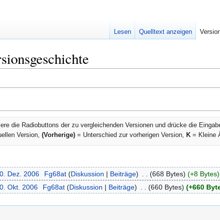
Lesen
Quelltext anzeigen
Versio
sionsgeschichte
ere die Radiobuttons der zu vergleichenden Versionen und drücke die Eingab
uellen Version,
(Vorherige)
= Unterschied zur vorherigen Version,
K
= Kleine 
20. Dez. 2006
‎
Fg68at
Diskussion
Beiträge
‎
668 Bytes
+8 Bytes
0. Okt. 2006
‎
Fg68at
Diskussion
Beiträge
‎
660 Bytes
+660 Byt