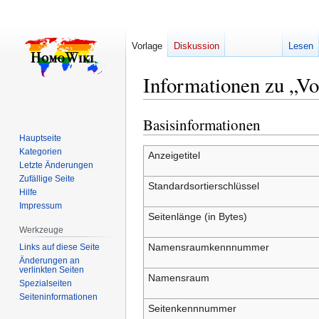
Vorlage
Diskussion
Lesen
Informationen zu „Vo
Basisinformationen
Zur
Zur
Navigation
Suche
Hauptseite
Kategorien
springen
springen
Anzeigetitel
Letzte Änderungen
Zufällige Seite
Standardsortierschlüssel
Hilfe
Impressum
Seitenlänge (in Bytes)
Werkzeuge
Namensraumkennnummer
Links auf diese Seite
Änderungen an
verlinkten Seiten
Namensraum
Spezialseiten
Seiten­­informationen
Seitenkennnummer