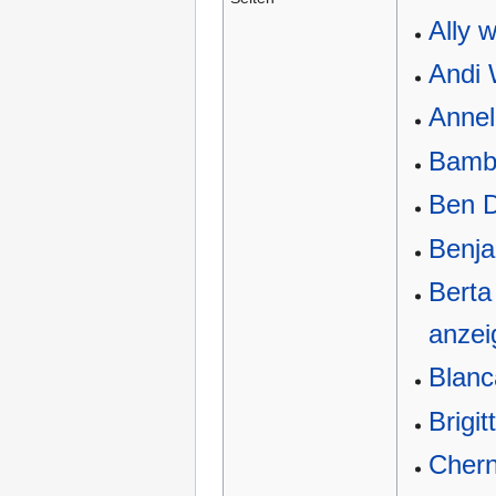
Ally 
Andi
Annel
Bamb
Ben 
Benja
Berta
anzei
Blanc
Brigi
Cher