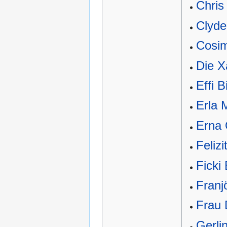
Chris
Clyde
Cosim
Die X
Effi B
Erla 
Erna 
Feliz
Ficki
Franj
Frau 
Gerli