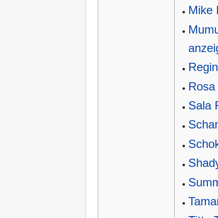
Mike
Mumu 
anzei
Regin
Rosa 
Sala 
Schan
Schok
Shady
Summ
Tamar