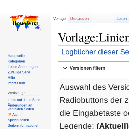
Vorlage
Diskussion
Lesen
Vorlage:Linie
Logbücher dieser Se
Hauptseite
Kategorien
Zur
Zur
Letzte Änderungen
Versionen filtern
Navigation
Suche
Zufällige Seite
springen
springen
Hilfe
Impressum
Auswahl des Versio
Werkzeuge
Radiobuttons der 
Links auf diese Seite
Änderungen an
verlinkten Seiten
die Eingabetaste o
Atom
Spezialseiten
Legende:
(Aktuell)
Seiten­­informationen