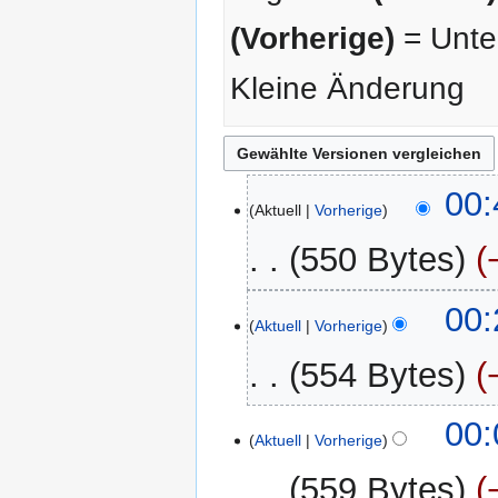
(Vorherige)
= Unter
Kleine Änderung
20.
00:
Aktuell
Vorherige
Januar
2026
550 Bytes
K
00:
e
Aktuell
Vorherige
i
554 Bytes
n
e
K
B
00:
e
Aktuell
Vorherige
e
i
a
559 Bytes
n
r