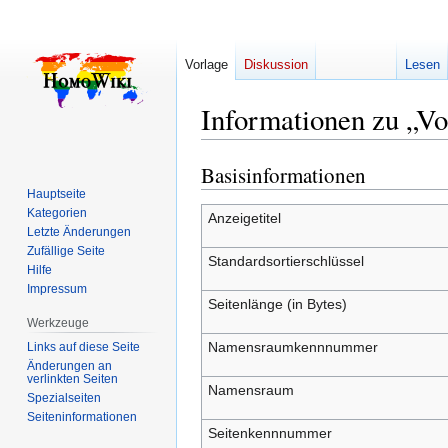
Vorlage
Diskussion
Lesen
Informationen zu „V
Basisinformationen
Zur
Zur
Navigation
Suche
Hauptseite
Kategorien
springen
springen
Anzeigetitel
Letzte Änderungen
Zufällige Seite
Standardsortierschlüssel
Hilfe
Impressum
Seitenlänge (in Bytes)
Werkzeuge
Namensraumkennnummer
Links auf diese Seite
Änderungen an
verlinkten Seiten
Namensraum
Spezialseiten
Seiten­­informationen
Seitenkennnummer