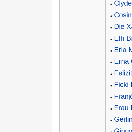
Clyde
Cosim
Die X
Effi B
Erla 
Erna 
Feliz
Ficki
Franj
Frau 
Gerli
Ginny