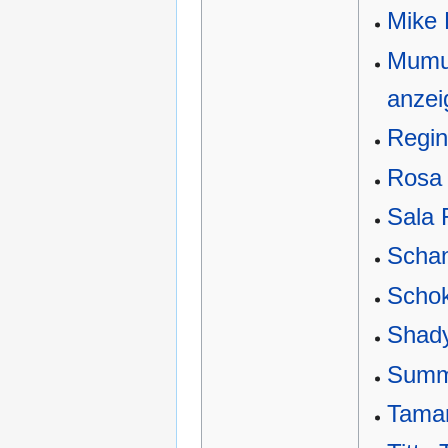
Mike
Mumu 
anzei
Regin
Rosa 
Sala 
Schan
Schok
Shady
Summ
Tamar