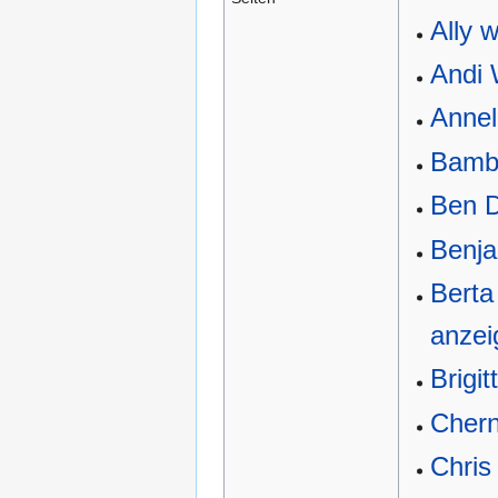
Ally 
Andi
Annel
Bamb
Ben 
Benja
Berta
anzei
Brigi
Cher
Chris