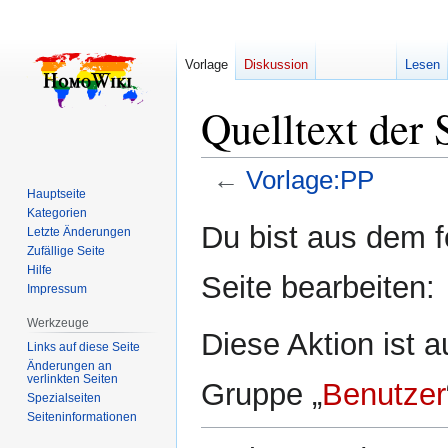
Vorlage
Diskussion
Lesen
Quelltext der 
←
Vorlage:PP
Hauptseite
Kategorien
Zur
Zur
Du bist aus dem f
Letzte Änderungen
Navigation
Suche
Zufällige Seite
springen
springen
Hilfe
Seite bearbeiten:
Impressum
Werkzeuge
Diese Aktion ist a
Links auf diese Seite
Änderungen an
verlinkten Seiten
Gruppe „
Benutzer
Spezialseiten
Seiten­­informationen