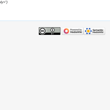
nly>“