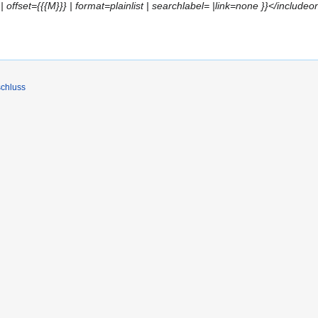
| offset={{{M}}} | format=plainlist | searchlabel= |link=none }}</includeo
chluss