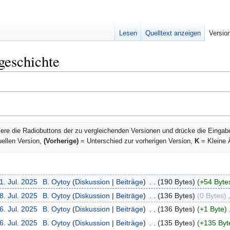
Lesen
Quelltext anzeigen
Versio
geschichte
ere die Radiobuttons der zu vergleichenden Versionen und drücke die Eingab
uellen Version,
(Vorherige)
= Unterschied zur vorherigen Version,
K
= Kleine 
1. Jul. 2025
‎
B. Oytoy
Diskussion
Beiträge
‎
190 Bytes
+54 Byte
8. Jul. 2025
‎
B. Oytoy
Diskussion
Beiträge
‎
136 Bytes
0 Bytes
‎
6. Jul. 2025
‎
B. Oytoy
Diskussion
Beiträge
‎
136 Bytes
+1 Byte
‎
6. Jul. 2025
‎
B. Oytoy
Diskussion
Beiträge
‎
135 Bytes
+135 Byt