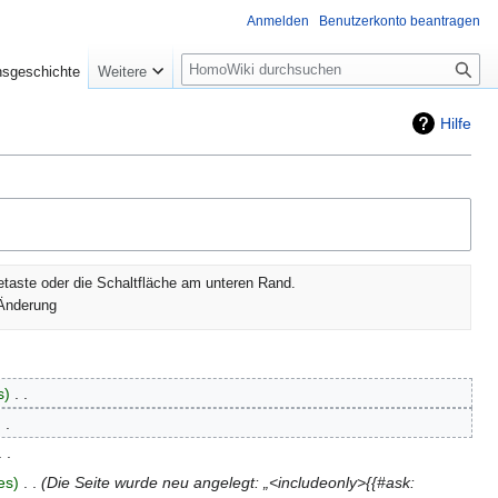
Anmelden
Benutzerkonto beantragen
Suche
nsgeschichte
Weitere
Hilfe
etaste oder die Schaltfläche am unteren Rand.
Änderung
s
‎
es
‎
Die Seite wurde neu angelegt: „<includeonly>{{#ask: