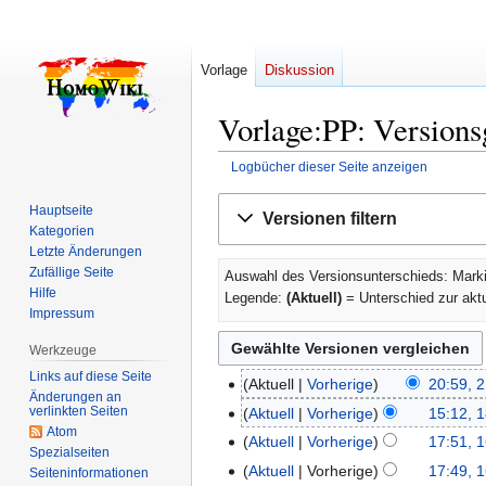
Vorlage
Diskussion
Vorlage:PP: Versions
Logbücher dieser Seite anzeigen
Zur
Zur
Hauptseite
Versionen filtern
Navigation
Suche
Kategorien
springen
springen
Letzte Änderungen
Zufällige Seite
Auswahl des Versionsunterschieds: Marki
Hilfe
Legende:
(Aktuell)
= Unterschied zur akt
Impressum
Werkzeuge
Links auf diese Seite
Aktuell
Vorherige
20:59, 2
21.
Änderungen an
K
Juli
verlinkten Seiten
Aktuell
Vorherige
15:12, 1
18.
e
Atom
2025
K
Juli
Aktuell
Vorherige
17:51, 1
16.
Spezialseiten
i
e
2025
K
Juli
Aktuell
Vorherige
17:49, 1
Seiten­­informationen
n
i