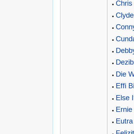
Chris
Clyde
Conny
Cund
Debby
Dezibe
Die W
Effi B
Else 
Ernie
Eutra
Feliz