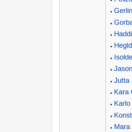
Gerli
Gorba
Haddi
Hegld
Isold
Jaso
Jutta
Kara 
Karlo
Konst
Mara 