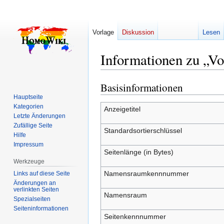
Vorlage
Diskussion
Lesen
Informationen zu „Vo
Basisinformationen
Zur
Zur
Navigation
Suche
Hauptseite
Kategorien
springen
springen
Anzeigetitel
Letzte Änderungen
Zufällige Seite
Standardsortierschlüssel
Hilfe
Impressum
Seitenlänge (in Bytes)
Werkzeuge
Namensraumkennnummer
Links auf diese Seite
Änderungen an
verlinkten Seiten
Namensraum
Spezialseiten
Seiten­­informationen
Seitenkennnummer