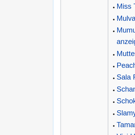
Miss 
Mulv
Mumu 
anzei
Mutte
Peac
Sala 
Schan
Schok
Slam
Tamar