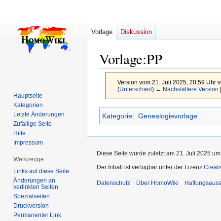
Vorlage
Diskussion
Vorlage
:
PP
Version vom 21. Juli 2025, 20:59 Uhr 
(
Unterschied
)
← Nächstältere Version
Hauptseite
Kategorien
Zur
Zur
Letzte Änderungen
Kategorie
:
Genealogievorlage
Navigation
Suche
Zufällige Seite
Hilfe
springen
springen
Impressum
Diese Seite wurde zuletzt am 21. Juli 2025 um
Werkzeuge
Der Inhalt ist verfügbar unter der Lizenz
Creat
Links auf diese Seite
Änderungen an
Datenschutz
Über HomoWiki
Haftungsauss
verlinkten Seiten
Spezialseiten
Druckversion
Permanenter Link