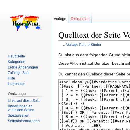
Vorlage
Diskussion
Quelltext der Seite V
←
Vorlage:PartnerKinder
Zur
Zur
Du bist aus dem folgenden Grund nicht 
Hauptseite
Navigation
Suche
Kategorien
Diese Aktion ist auf Benutzer beschrän
springen
springen
Letzte Änderungen
Zufällige Seite
Du kannst den Quelltext dieser Seite b
Hilfe
Impressum
Werkzeuge
Links auf diese Seite
Änderungen an
verlinkten Seiten
Spezialseiten
Seiten­­informationen