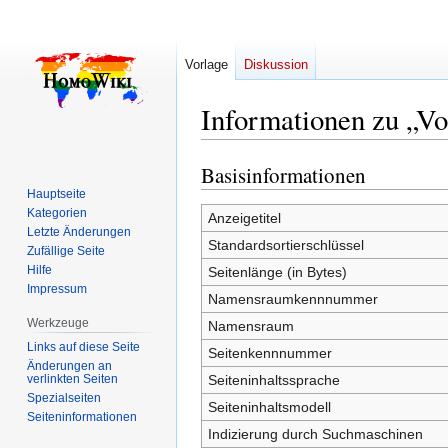
Vorlage
Diskussion
Informationen zu „Vor
Basisinformationen
Zur
Zur
Navigation
Suche
Hauptseite
Kategorien
springen
springen
Anzeigetitel
Letzte Änderungen
Standardsortierschlüssel
Zufällige Seite
Hilfe
Seitenlänge (in Bytes)
Impressum
Namensraumkennnummer
Werkzeuge
Namensraum
Links auf diese Seite
Seitenkennnummer
Änderungen an
verlinkten Seiten
Seiteninhaltssprache
Spezialseiten
Seiteninhaltsmodell
Seiten­­informationen
Indizierung durch Suchmaschinen