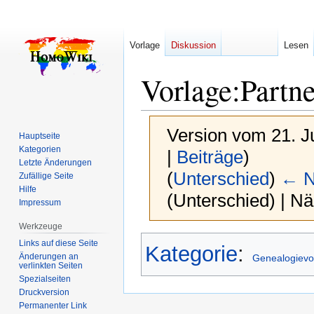
Vorlage
Diskussion
Lesen
Vorlage
:
Partne
Version vom 21. J
Hauptseite
Kategorien
|
Beiträge
)
Letzte Änderungen
(
Unterschied
)
← N
Zufällige Seite
Hilfe
(Unterschied) | N
Impressum
Werkzeuge
Zur
Zur
Links auf diese Seite
Kategorie
:
Navigation
Suche
Änderungen an
Genealogievo
verlinkten Seiten
springen
springen
Spezialseiten
Druckversion
Permanenter Link