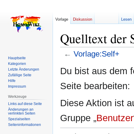
Vorlage
Diskussion
Lesen
Quelltext der 
←
Vorlage:Self+
Hauptseite
Kategorien
Zur
Zur
Du bist aus dem f
Letzte Änderungen
Navigation
Suche
Zufällige Seite
springen
springen
Hilfe
Seite bearbeiten:
Impressum
Werkzeuge
Diese Aktion ist a
Links auf diese Seite
Änderungen an
verlinkten Seiten
Gruppe „
Benutzer
Spezialseiten
Seiten­­informationen