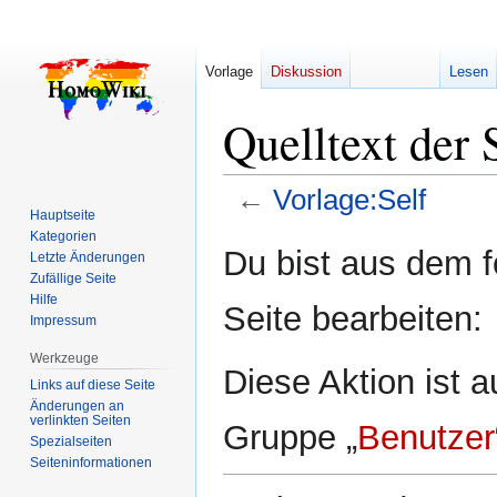
Vorlage
Diskussion
Lesen
Quelltext der 
←
Vorlage:Self
Hauptseite
Kategorien
Zur
Zur
Du bist aus dem f
Letzte Änderungen
Navigation
Suche
Zufällige Seite
springen
springen
Hilfe
Seite bearbeiten:
Impressum
Werkzeuge
Diese Aktion ist a
Links auf diese Seite
Änderungen an
verlinkten Seiten
Gruppe „
Benutzer
Spezialseiten
Seiten­­informationen