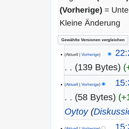
(Vorherige)
= Unter
Kleine Änderung
21.
22:
Aktuell
Vorherige
Juli
2025
139 Bytes
K
13.
15:
e
Aktuell
Vorherige
Juli
i
2025
58 Bytes
+
n
e
Oytoy
(
Diskussi
B
e
a
15:
r
Aktuell
Vorherige