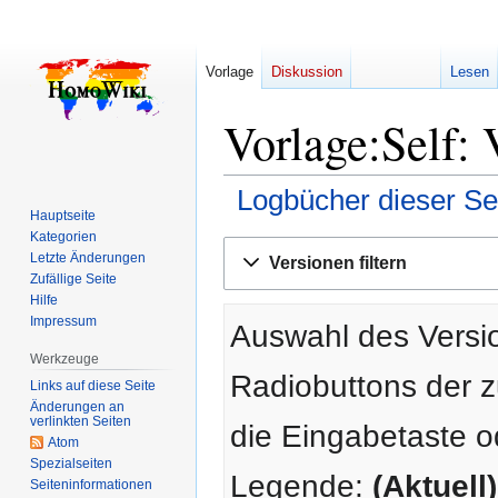
Vorlage
Diskussion
Lesen
Vorlage:Self: 
Logbücher dieser Se
Hauptseite
Kategorien
Zur
Zur
Letzte Änderungen
Versionen filtern
Navigation
Suche
Zufällige Seite
springen
springen
Hilfe
Impressum
Auswahl des Versio
Werkzeuge
Radiobuttons der 
Links auf diese Seite
Änderungen an
verlinkten Seiten
die Eingabetaste o
Atom
Spezialseiten
Legende:
(Aktuell)
Seiten­­informationen