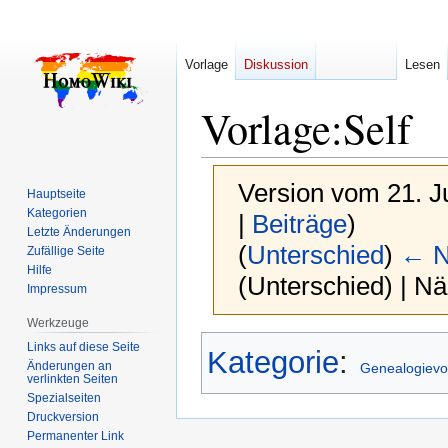
Vorlage
Diskussion
Lesen
Vorlage
:
Self
Version vom 21. J
Hauptseite
Kategorien
|
Beiträge
)
Letzte Änderungen
(
Unterschied
)
← N
Zufällige Seite
Hilfe
(Unterschied) | N
Impressum
Werkzeuge
Zur
Zur
Links auf diese Seite
Kategorie
:
Navigation
Suche
Änderungen an
Genealogievo
verlinkten Seiten
springen
springen
Spezialseiten
Druckversion
Permanenter Link