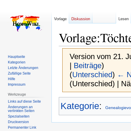
Vorlage
Diskussion
Lesen
Vorlage
:
Töcht
Version vom 21. J
Hauptseite
Kategorien
|
Beiträge
)
Letzte Änderungen
(
Unterschied
)
← N
Zufällige Seite
Hilfe
(Unterschied) | N
Impressum
Werkzeuge
Zur
Zur
Links auf diese Seite
Kategorie
:
Navigation
Suche
Änderungen an
Genealogievo
verlinkten Seiten
springen
springen
Spezialseiten
Druckversion
Permanenter Link