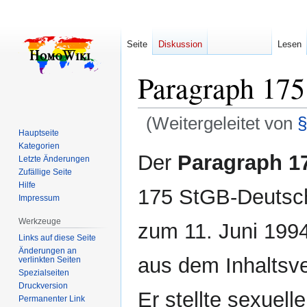
Seite
Diskussion
Lesen
Paragraph 175
(Weitergeleitet von
§
Hauptseite
Kategorien
Zur
Zur
Der
Paragraph 1
Letzte Änderungen
Navigation
Suche
Zufällige Seite
springen
springen
Hilfe
175 StGB-Deutschl
Impressum
Werkzeuge
zum 11. Juni 1994
Links auf diese Seite
Änderungen an
aus dem Inhaltsve
verlinkten Seiten
Spezialseiten
Druckversion
Er stellte sexuel
Permanenter Link