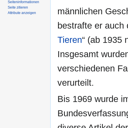
Seiten­­informationen
Seite zitieren
männlichen Geschl
Attribute anzeigen
bestrafte er auch 
Tieren
“ (ab 1935 
Insgesamt wurde
verschiedenen F
verurteilt.
Bis 1969 wurde i
Bundesverfassung
diverse Artikel d