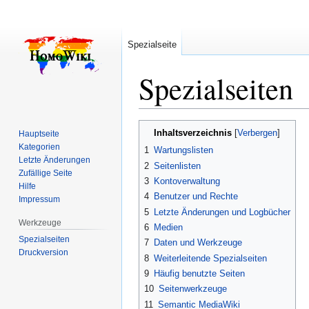
Spezialseite
Spezialseiten
Zur
Zur
Inhaltsverzeichnis
Hauptseite
Navigation
Suche
Kategorien
1
Wartungslisten
springen
springen
Letzte Änderungen
2
Seitenlisten
Zufällige Seite
3
Kontoverwaltung
Hilfe
4
Benutzer und Rechte
Impressum
5
Letzte Änderungen und Logbücher
Werkzeuge
6
Medien
Spezialseiten
7
Daten und Werkzeuge
Druckversion
8
Weiterleitende Spezialseiten
9
Häufig benutzte Seiten
10
Seitenwerkzeuge
11
Semantic MediaWiki