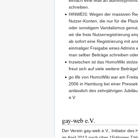
einfach eine Mail an admins@homo
schreiben.
HINWEIS: Wegen der massiven Reg
Nutzer-Konten, die nur für die Pla
oder sonstigem Vandalismus genut
wir die freie Nutzerregistrierung ei
ab sofort eine Registrierung mit an
einmaliger Freigabe eines Admins e
man selber Beiträge schreiben ode
Inzwischen ist das HomoWiki stolze
freut sich auf viele weitere Beiträge
go life
von HomoWiki war am Freita
2006 in Hamburg bei einer Presse
anlässlich des zehnjährigen Jubil
e.V.
gay-web e.V.
Der Verein gay-web e.V., Initiator des 
im April 2013 nach über 15jähriger Täti