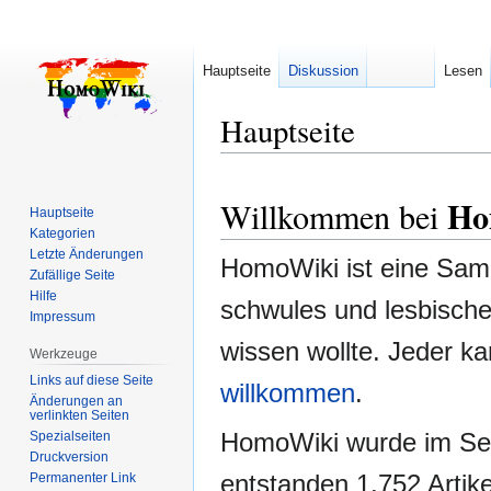
Hauptseite
Diskussion
Lesen
Hauptseite
Zur
Zur
Ho
Willkommen bei
Navigation
Suche
Hauptseite
springen
springen
Kategorien
Letzte Änderungen
HomoWiki ist eine Samm
Zufällige Seite
Hilfe
schwules und lesbische
Impressum
wissen wollte. Jeder k
Werkzeuge
Links auf diese Seite
willkommen
.
Änderungen an
verlinkten Seiten
HomoWiki wurde im Sept
Spezialseiten
Druckversion
entstanden 1.752 Artike
Permanenter Link